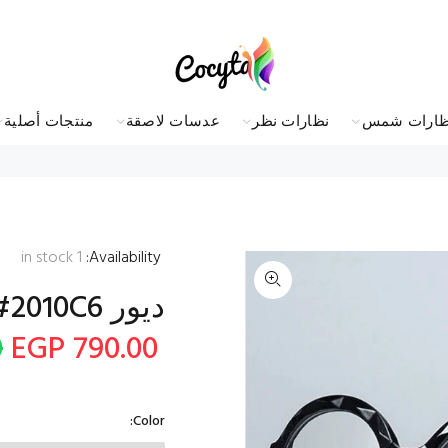
ظارات شمس
نظارات نظر
عدسات لاصقة
منتجات أصلية
in stock
1
Availability:
ديور Circle Eyeglasses Women #2010C6
P
790.00 EGP
Color: